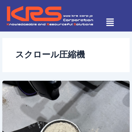
内
容
を
ス
キ
ッ
プ
スクロール圧縮機