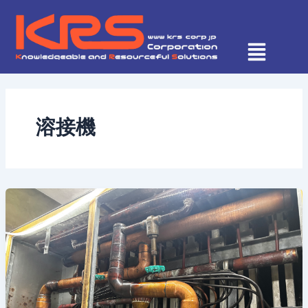
内
容
を
ス
キ
ッ
プ
溶接機