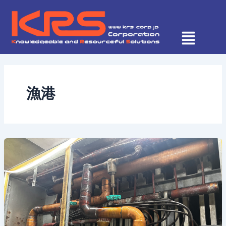
内
容
を
ス
キ
ッ
プ
漁港