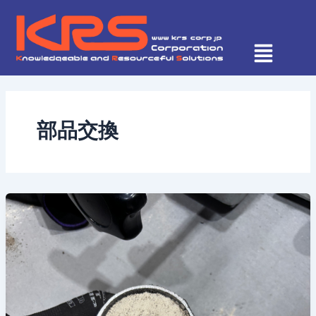
内
容
を
ス
キ
ッ
プ
部品交換