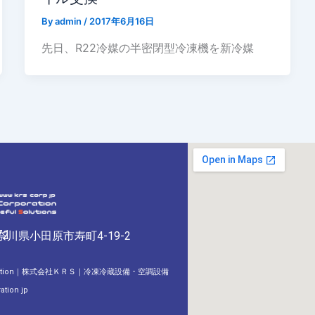
By
admin
/
2017年6月16日
先日、R22冷媒の半密閉型冷凍機を新冷媒
71
32
神奈川県小田原市寿町4-19-2
orporation｜株式会社ＫＲＳ｜冷凍冷蔵設備・空調設備
ion jp