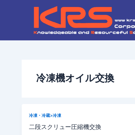
内
容
を
ス
キ
ッ
プ
冷凍機オイル交換
冷凍・冷蔵>冷凍
二段スクリュー圧縮機交換