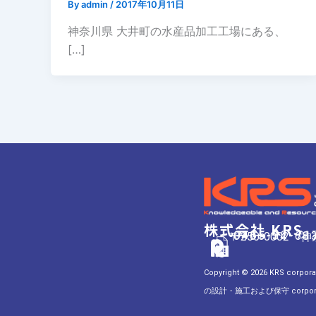
By
admin
/
2017年10月11日
神奈川県 大井町の水産品加工工場にある、
[…]
株式会社 KRS
0465-32-71
0465-34-68
〒250-0002 
Copyright
© 2026 KRS c
の設計・施工および保守 corporat