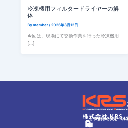
冷凍機用フィルタードライヤーの解
体
By
member
/
2026年3月12日
今回は、現場にて交換作業を行った冷凍機用
[…]
株式会社 KRS
0465-32-71
0465-34-68
〒250-0002 