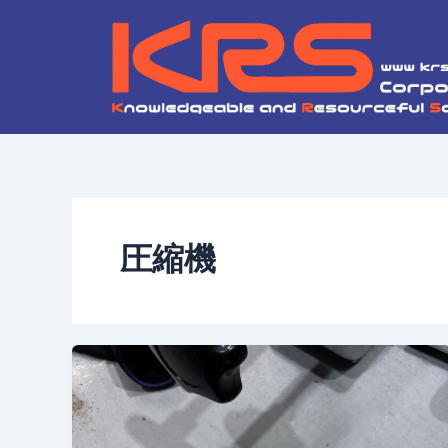
内
容
を
ス
キ
ッ
プ
圧縮機