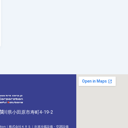
71
32
神奈川県小田原市寿町4-19-2
orporation｜株式会社ＫＲＳ｜冷凍冷蔵設備・空調設備