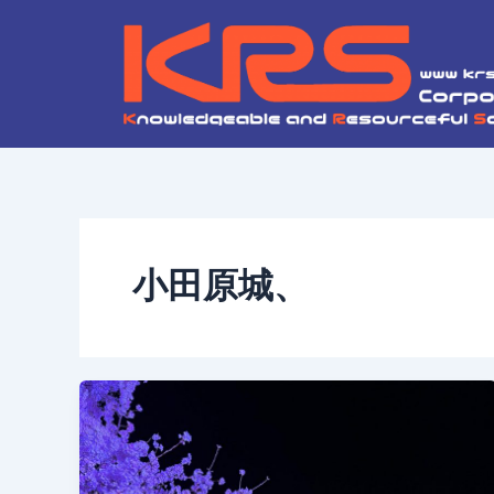
内
容
を
ス
キ
ッ
プ
小田原城、