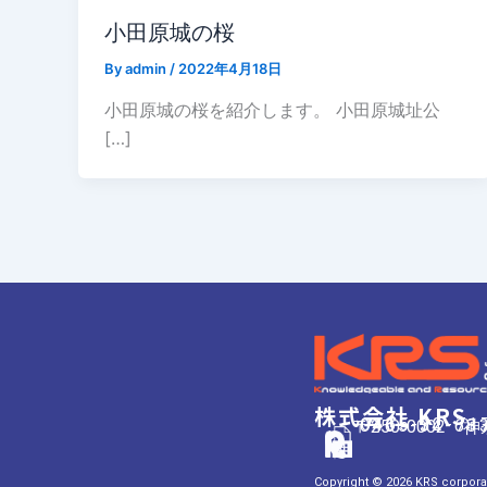
小田原城の桜
By
admin
/
2022年4月18日
小田原城の桜を紹介します。 小田原城址公
[…]
株式会社 KRS
0465-32-71
0465-34-68
〒250-0002 
Copyright
© 2026 KRS c