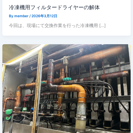
冷凍機用フィルタードライヤーの解体
By
member
/
2026年3月12日
今回は、現場にて交換作業を行った冷凍機用 […]