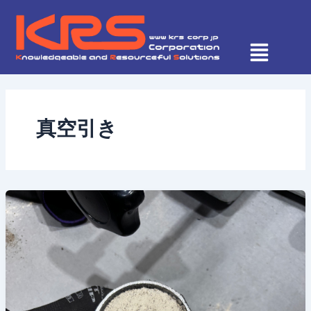
内
容
を
ス
キ
ッ
プ
真空引き