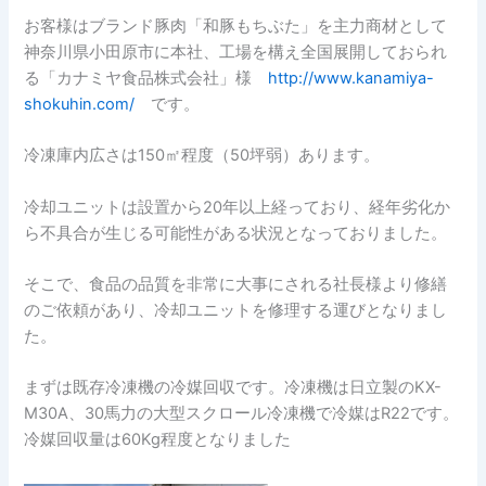
お客様はブランド豚肉「和豚もちぶた」を主力商材として
神奈川県小田原市に本社、工場を構え全国展開しておられ
る「カナミヤ食品株式会社」様
http://www.kanamiya-
shokuhin.com/
です。
冷凍庫内広さは150㎡程度（50坪弱）あります。
冷却ユニットは設置から20年以上経っており、経年劣化か
ら不具合が生じる可能性がある状況となっておりました。
そこで、食品の品質を非常に大事にされる社長様より修繕
のご依頼があり、冷却ユニットを修理する運びとなりまし
た。
まずは既存冷凍機の冷媒回収です。冷凍機は日立製のKX-
M30A、30馬力の大型スクロール冷凍機で冷媒はR22です。
冷媒回収量は60Kg程度となりました