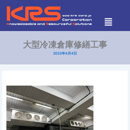
内
容
を
ス
キ
ッ
大型冷凍倉庫修繕工事
プ
2023年4月4日