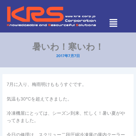
内
容
を
ス
キ
ッ
暑いわ！寒いわ！
プ
2017年7月7日
7月に入り、梅雨明けももうすぐです。
気温も30℃を超えてきました。
冷凍機屋にとっては、シーズン到来、忙しく！暑い夏がや
ってきました。
今日の修理は、スクリュー二段圧縮冷凍庫の庫内クーラー